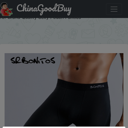
ChinaGoodBuy
Знижка на Long Men Boxer Underwear Men Underware
Boxer Shorts Mens Cotton Long Leg Boxers Underpants
for Brand Quality Sexy Pouch Panties
×