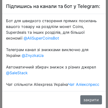
Підпишись на канали та бот у Telegram:
Бот для швидкого створення прямих посилань
вашого товару на роздліли монет Coins,
Superdeals та інших розділів, для більшої
2023-07-04
економії
@AliSuperCoinsBot
Long Men Boxer Underwear Men
Underware Boxer Shorts Mens
Телеграм канал зі знижками виключно для
Cotton Long Leg Boxers Underpants
України
@ZnyzkaUa
for Brand Quality Sexy Pouch
Panties
Автоматичний збирач знижок з різних джерел
@SaleStack
$2.24
Чат спільноти Aliexpress Україна
Чат Аліекспресс
закрити
Sale