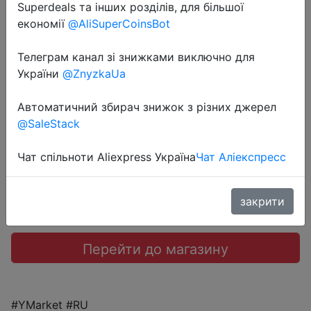
Superdeals та інших розділів, для більшої
економії
@AliSuperCoinsBot
2023-07-04
Телеграм канал зі знижками виключно для
Ночник-колонка Kitfort КТ-3339
України
@ZnyzkaUa
Автоматичний збирач знижок з різних джерел
1790 руб.
@SaleStack
Чат спільноти Aliexpress Україна
Чат Аліекспресс
Sale
закрити
Перейти до магазину
#YMarket #RU