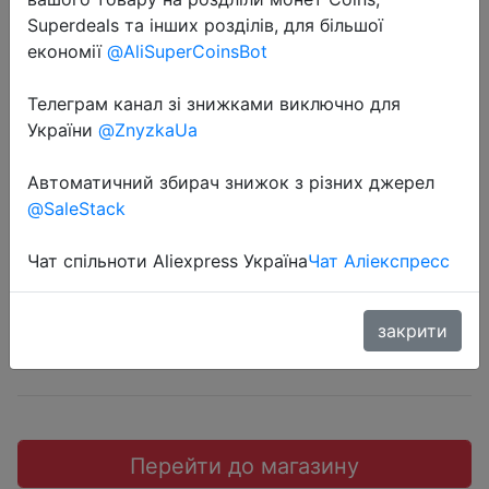
Superdeals та інших розділів, для більшої
економії
@AliSuperCoinsBot
Телеграм канал зі знижками виключно для
2019-01-23
України
@ZnyzkaUa
Флеш-накопитель Samsung BAR
Автоматичний збирач знижок з різних джерел
Plus, 128ГБ
@SaleStack
$28.99
Чат спільноти Aliexpress Україна
Чат Аліекспресс
закрити
JD
Перейти до магазину