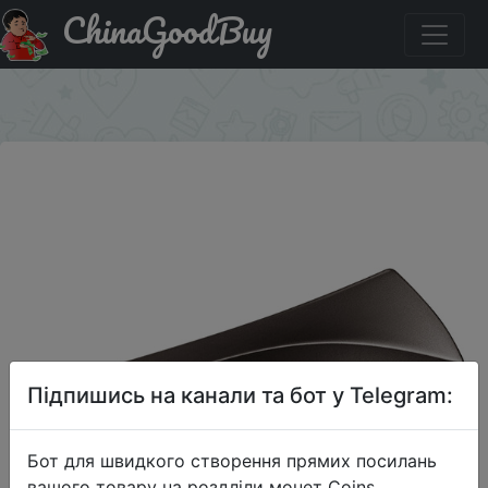
ChinaGoodBuy
Купити на розпродажі Флеш-накопитель Samsung BAR
Plus, 128ГБ
×
Підпишись на канали та бот у Telegram:
Бот для швидкого створення прямих посилань
вашого товару на роздліли монет Coins,