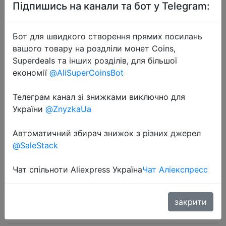
Підпишись на канали та бот у Telegram:
Бот для швидкого створення прямих посилань
вашого товару на роздліли монет Coins,
Superdeals та інших розділів, для більшої
2023-07-01
економії
@AliSuperCoinsBot
10 Pairs / Lot Bamboo Fiber Socks
Men Casual Business Anti-Bacterial
Телеграм канал зі знижками виключно для
України
@ZnyzkaUa
Breatheable Men's Crew Socks High
Quality Guarantee Sock
Автоматичний збирач знижок з різних джерел
@SaleStack
$5.88
Чат спільноти Aliexpress Україна
Чат Аліекспресс
закрити
Sale