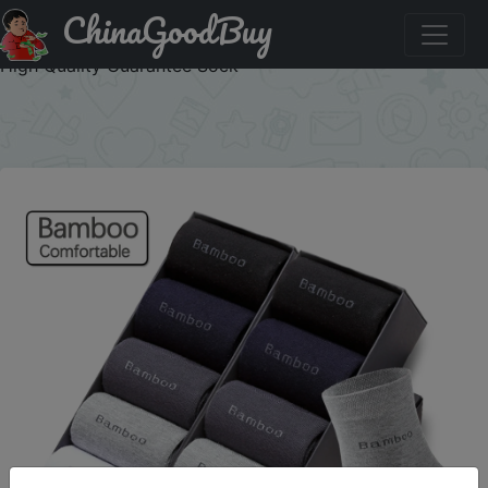
ChinaGoodBuy
Придбати 10 Pairs / Lot Bamboo Fiber Socks Men Casual
Business Anti-Bacterial Breatheable Men's Crew Socks
High Quality Guarantee Sock
×