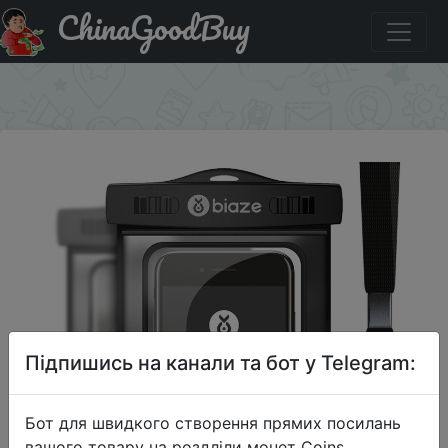
ChinaGoodBuy
Знижка на BIAZE Водонепроницаемый футляр для
смартфонов, черный.
×
Підпишись на канали та бот у Telegram:
Бот для швидкого створення прямих посилань
вашого товару на роздліли монет Coins,