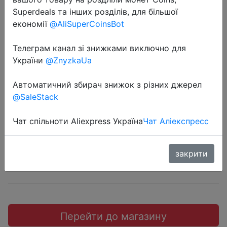
Superdeals та інших розділів, для більшої
економії
@AliSuperCoinsBot
Телеграм канал зі знижками виключно для
2018-06-19
України
@ZnyzkaUa
BIAZE Водонепроницаемый
Автоматичний збирач знижок з різних джерел
футляр для смартфонов, черный.
@SaleStack
$0.39
Чат спільноти Aliexpress Україна
Чат Аліекспресс
закрити
JD коллекция
Перейти до магазину