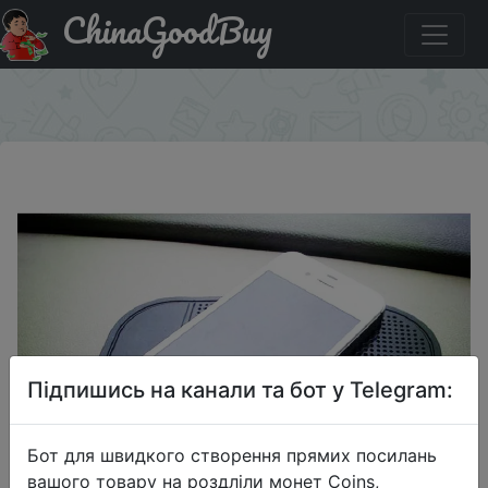
ChinaGoodBuy
Купити на розпродажі SSS # BAO антискользящий
коврик
×
Підпишись на канали та бот у Telegram:
Бот для швидкого створення прямих посилань
вашого товару на роздліли монет Coins,