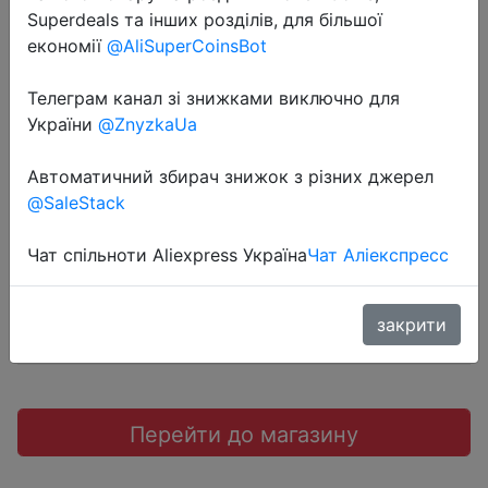
Superdeals та інших розділів, для більшої
економії
@AliSuperCoinsBot
Телеграм канал зі знижками виключно для
України
@ZnyzkaUa
2019-01-22
SSS # BAO антискользящий коврик
Автоматичний збирач знижок з різних джерел
@SaleStack
$0.19
Чат спільноти Aliexpress Україна
Чат Аліекспресс
закрити
Aliexpress
Перейти до магазину