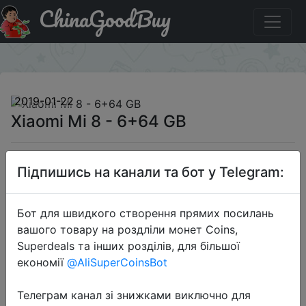
ChinaGoodBuy
Придбати по знижці GBMP9KI6 Xiaomi Mi 8 - 6+64 GB
×
2019-01-22
Xiaomi Mi 8 - 6+64 GB
$358.19
Підпишись на канали та бот у Telegram:
Бот для швидкого створення прямих посилань
Промокод:
"GBMP9KI6"
вашого товару на роздліли монет Coins,
Superdeals та інших розділів, для більшої
економії
@AliSuperCoinsBot
Перейти до магазину
Телеграм канал зі знижками виключно для