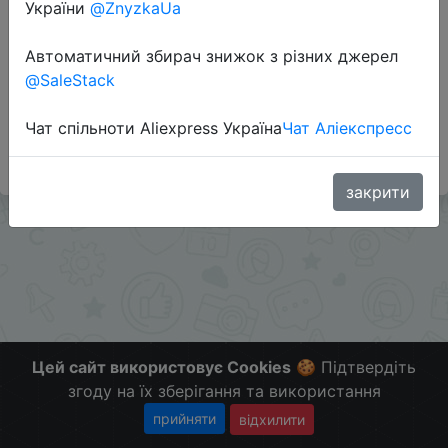
України
@ZnyzkaUa
Автоматичний збирач знижок з різних джерел
Додаткова інформація відсутня.
@SaleStack
Слідкуйте за знижками на мобільному, в телеграм
каналі:
Чат спільноти Aliexpress Україна
Чат Аліекспресс
ZnyzhkaUA
закрити
Цей сайт використовує Cookies
🍪 Підтвердіть
згоду на їх зберігання та використання
прийняти
відхилити