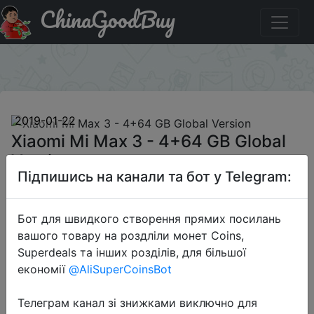
ChinaGoodBuy
Код на знижку GBMP0OLK8 Xiaomi Mi Max 3 - 4+64 GB
Global Version
×
2019-01-22
Xiaomi Mi Max 3 - 4+64 GB Global
Version
Підпишись на канали та бот у Telegram:
$234
Бот для швидкого створення прямих посилань
вашого товару на роздліли монет Coins,
Superdeals та інших розділів, для більшої
Промокод:
"GBMP0OLK8"
економії
@AliSuperCoinsBot
Телеграм канал зі знижками виключно для