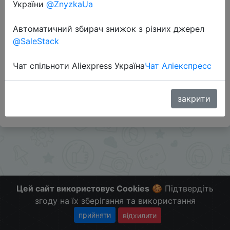
України
@ZnyzkaUa
Перейти до магазину
Автоматичний збирач знижок з різних джерел
@SaleStack
Додаткова інформація відсутня.
Чат спільноти Aliexpress Україна
Чат Аліекспресс
Слідкуйте за знижками на мобільному, в телеграм
каналі:
ZnyzhkaUA
закрити
Цей сайт використовує Cookies
🍪 Підтвердіть
згоду на їх зберігання та використання
прийняти
відхилити