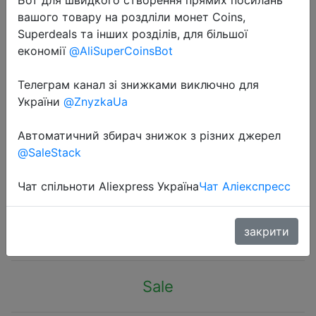
вашого товару на роздліли монет Coins,
Superdeals та інших розділів, для більшої
економії
@AliSuperCoinsBot
Телеграм канал зі знижками виключно для
2023-06-24
України
@ZnyzkaUa
Outdoor Camping Gas Stove
Propane Refill Adapter Gas Flat
Автоматичний збирач знижок з різних джерел
@SaleStack
Cylinder Tank Coupler Adaptor Gas
Charging With Pressure Relief Valve
Чат спільноти Aliexpress Україна
Чат Аліекспресс
$4.69
закрити
Sale