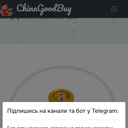
ChinaGoodBuy
Придбати Outdoor Camping Gas Stove Propane Refill
Adapter Gas Flat Cylinder Tank Coupler Adaptor Gas
Charging With Pressure Relief Valve
×
Підпишись на канали та бот у Telegram:
Бот для швидкого створення прямих посилань