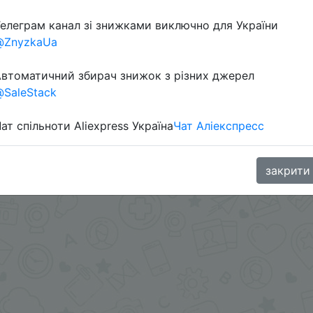
елеграм канал зі знижками виключно для України
@ZnyzkaUa
втоматичний збирач знижок з різних джерел
SaleStack
ат спільноти Aliexpress Україна
Чат Аліекспресс
.me/%2B8jHVizJO6XY3M2Qy
закрити