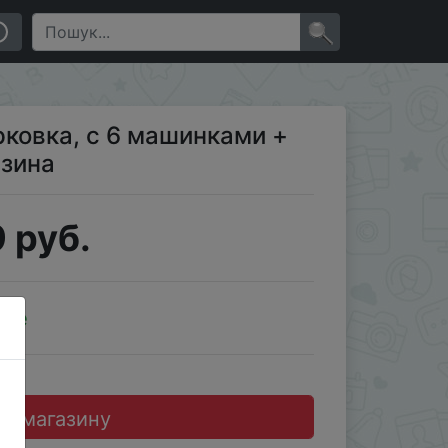
×
ковка, с 6 машинками +
азина
 руб.
ale
до магазину