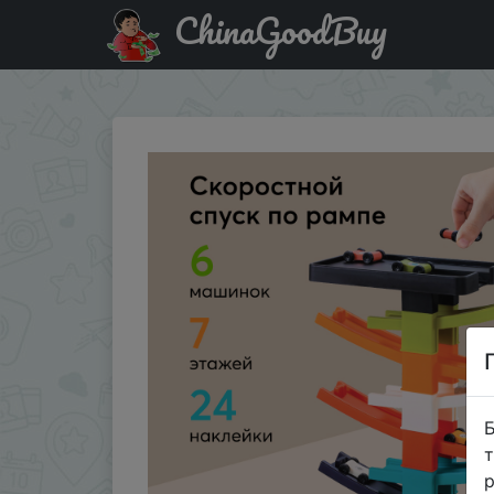
ChinaGoodBuy
Акція на Автотрек Happy Baby парковка, с 6 машинкам
Б
т
р