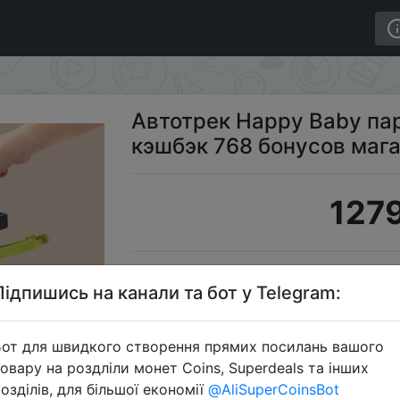
и + кэшбэк 768 бонусов магазина
Автотрек Happy Baby пар
кэшбэк 768 бонусов маг
1279
S
Підпишись на канали та бот у Telegram:
от для швидкого створення прямих посилань вашого
овару на роздліли монет Coins, Superdeals та інших
Перейти 
озділів, для більшої економії
@AliSuperCoinsBot