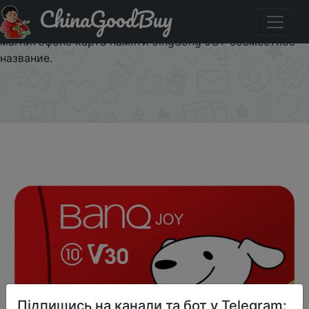
ChinaGoodBuy
Акція на BanQ 256GB TF (MicroSD) карта памяти U3 C10
A1 4K V30 скорость чтения 100MB / s запись на
магнитофоне карта памяти Jingdong JOY совместное
название.
×
Підпишись на канали та бот у Telegram: