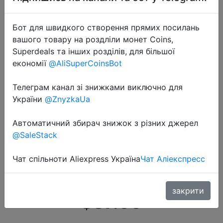
Бот для швидкого створення прямих посилань
вашого товару на роздліли монет Coins,
Superdeals та інших розділів, для більшої
економії
@AliSuperCoinsBot
2019-01-21
Телеграм канал зі знижками виключно для
BanQ 256GB TF (MicroSD) карта
України
@ZnyzkaUa
памяти U3 C10 A1 4K V30
скорость чтения 100MB / s запись
Автоматичний збирач знижок з різних джерел
@SaleStack
на магнитофоне карта памяти
Jingdong JOY совместное
Чат спільноти Aliexpress Україна
Чат Аліекспресс
название.
закрити
$37.99