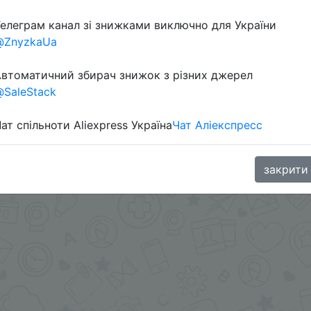
елеграм канал зі знижками виключно для України
@ZnyzkaUa
ми - @Skidkovozik
втоматичний збирач знижок з різних джерел
.me/%2B8jHVizJO6XY3M2Qy
SaleStack
ат спільноти Aliexpress Україна
Чат Аліекспресс
закрити