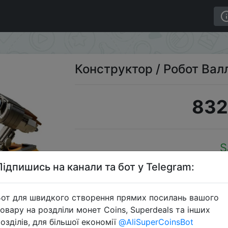
деталей
Конструктор / Робот Вал
832
S
Підпишись на канали та бот у Telegram:
от для швидкого створення прямих посилань вашого
Перейти 
овару на роздліли монет Coins, Superdeals та інших
озділів, для більшої економії
@AliSuperCoinsBot