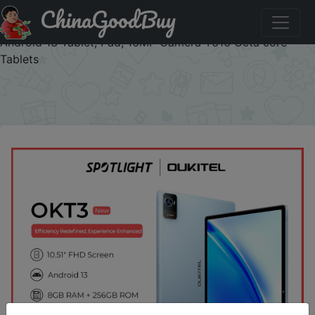
ChinaGoodBuy
Купити по знижці 2MNCMELGOXJE [World Premiere]
Oukitel OKT3 Tablet 10.51" FHD, 8250mAh, 8GB 256GB,
Android 13 Tablet, Pad, 16MP Camera T616 Octa core
Tablets
×