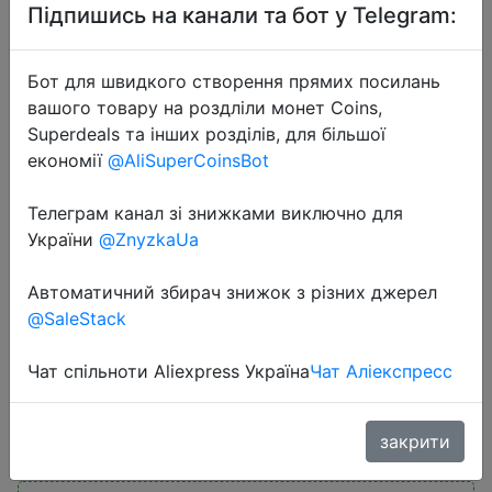
Підпишись на канали та бот у Telegram:
Бот для швидкого створення прямих посилань
вашого товару на роздліли монет Coins,
Superdeals та інших розділів, для більшої
економії
@AliSuperCoinsBot
2023-06-18
[World Premiere] Oukitel OKT3
Телеграм канал зі знижками виключно для
Tablet 10.51" FHD, 8250mAh, 8GB
України
@ZnyzkaUa
256GB, Android 13 Tablet, Pad,
Автоматичний збирач знижок з різних джерел
16MP Camera T616 Octa core
@SaleStack
Tablets
Чат спільноти Aliexpress Україна
Чат Аліекспресс
$123.15
закрити