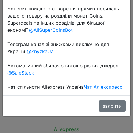
Бот для швидкого створення прямих посилань
вашого товару на роздліли монет Coins,
Superdeals та інших розділів, для більшої
економії
@AliSuperCoinsBot
2019-01-19
Телеграм канал зі знижками виключно для
FLOVEME QC3.0 Тип usb C кабель
України
@ZnyzkaUa
для samsung Galaxy Note 9 S9 2.8A
Micro USB кабель 2 в 1 быстрая
Автоматичний збирач знижок з різних джерел
@SaleStack
зарядка USB C кабель для Redmi
Note 7
Чат спільноти Aliexpress Україна
Чат Аліекспресс
$1.91
закрити
Aliexpress