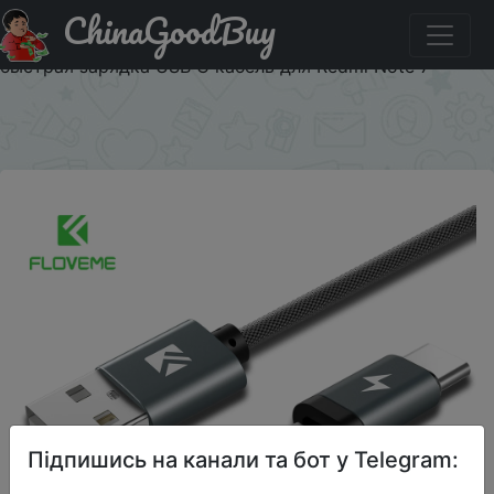
ChinaGoodBuy
Придбати FLOVEME QC3.0 Тип usb C кабель для
samsung Galaxy Note 9 S9 2.8A Micro USB кабель 2 в 1
быстрая зарядка USB C кабель для Redmi Note 7
×
Підпишись на канали та бот у Telegram: