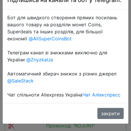
Бот для швидкого створення прямих посилань
вашого товару на роздліли монет Coins,
Superdeals та інших розділів, для більшої
економії
@AliSuperCoinsBot
2023-06-14
Телеграм канал зі знижками виключно для
ROJECO Automatic Cat Feeder Pet
України
@ZnyzkaUa
Smart Cat Food Kibble Dispenser
Button Version Smart Control Auto
Автоматичний збирач знижок з різних джерел
Feeder For Cat Dog Accessories
@SaleStack
Чат спільноти Aliexpress Україна
Чат Аліекспресс
$30.92
закрити
Промокод:
"ROJUN1"