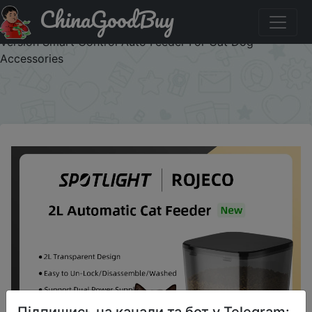
ChinaGoodBuy
Паридбати з промокодом ROJUN1 ROJECO Automatic
Cat Feeder Pet Smart Cat Food Kibble Dispenser Button
Version Smart Control Auto Feeder For Cat Dog
Accessories
×
Підпишись на канали та бот у Telegram: