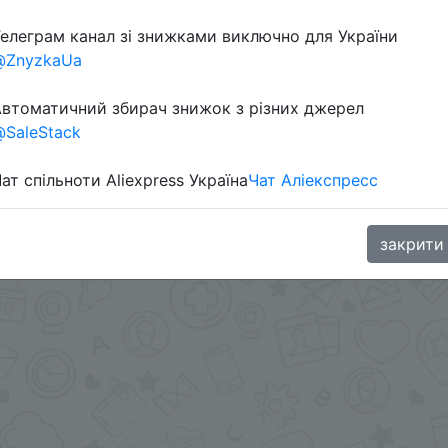
елеграм канал зі знижками виключно для України
@ZnyzkaUa
втоматичний збирач знижок з різних джерел
SaleStack
ат спільноти Aliexpress Україна
Чат Аліекспресс
в телеграм каналі:
закрити