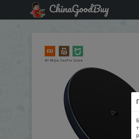
ChinaGoodBuy
Придбати по акціи Xiaomi беспроводной Charg-er Qi Smar
Б
т
р