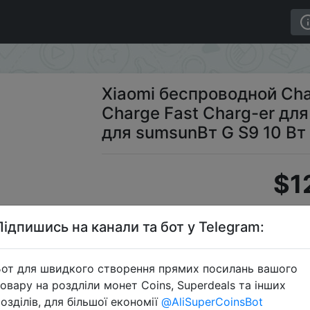
t Quick Charge Fast Charg-er для iPhone X 8 plus mi X 
Xiaomi беспроводной Char
Charge Fast Charg-er для 
для sumsunВт G S9 10 Вт
$1
Підпишись на канали та бот у Telegram:
Alie
от для швидкого створення прямих посилань вашого
овару на роздліли монет Coins, Superdeals та інших
озділів, для більшої економії
@AliSuperCoinsBot
Перейти 