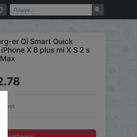
S 2 s для sumsunВт G S9 10 Вт Max
×
g-er Qi Smart Quick
iPhone X 8 plus mi X S 2 s
 Max
2.78
xpress
до магазину