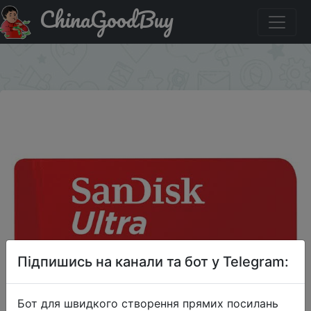
ChinaGoodBuy
Знижка на Карта памяти/ карта TF для мобильных
устройств MicroSDHC UHS-I 200GB.
×
Підпишись на канали та бот у Telegram:
Бот для швидкого створення прямих посилань