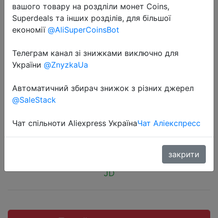
вашого товару на роздліли монет Coins,
Superdeals та інших розділів, для більшої
економії
@AliSuperCoinsBot
Телеграм канал зі знижками виключно для
2019-01-19
України
@ZnyzkaUa
Карта памяти/ карта TF для
мобильных устройств MicroSDHC
Автоматичний збирач знижок з різних джерел
UHS-I 200GB.
@SaleStack
Чат спільноти Aliexpress Україна
Чат Аліекспресс
$31.9
закрити
JD