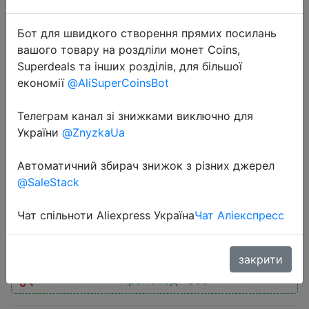
Бот для швидкого створення прямих посилань
вашого товару на роздліли монет Coins,
Superdeals та інших розділів, для більшої
економії
@AliSuperCoinsBot
2023-06-14
Tronsmart Halo 100 Speaker Halo
Телеграм канал зі знижками виключно для
110 Bluetooth Speaker with 3-Way
України
@ZnyzkaUa
Sound System, Dual Audio Modes,
Автоматичний збирач знижок з різних джерел
App Control, for Karaoke, Party
@SaleStack
Чат спільноти Aliexpress Україна
Чат Аліекспресс
$73.74
закрити
Промокод:
"SS8"