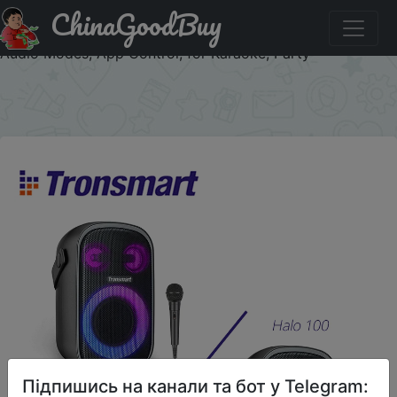
ChinaGoodBuy
Купити по знижці SS8 Tronsmart Halo 100 Speaker Halo
110 Bluetooth Speaker with 3-Way Sound System, Dual
Audio Modes, App Control, for Karaoke, Party
×
Підпишись на канали та бот у Telegram: