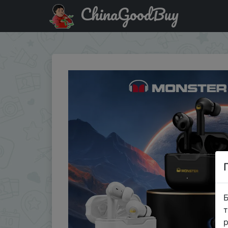
ChinaGoodBuy
Придбати по акціи Monster Original Airmars XKT02 TWS 5
Б
т
р