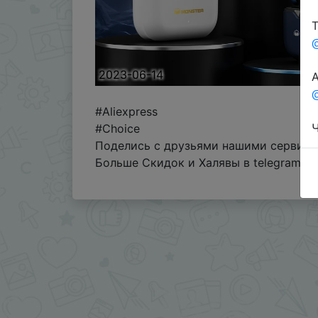
Т
2023-06-14
А
@
#Aliexpress
Ч
#Choice
Поделись с друзьями нашими сервиса
Больше Скидок и Халявы в telegram
t