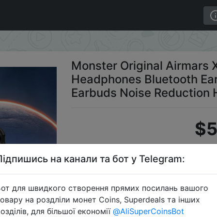
.1 Wireless Headphones Bluetooth Earphones HIFI Sports
Monster Original Airmars
Headphones Bluetooth Ear
Earbuds Noise Reduction
$5
Підпишись на канали та бот у Telegram:
S
от для швидкого створення прямих посилань вашого
овару на роздліли монет Coins, Superdeals та інших
озділів, для більшої економії
@AliSuperCoinsBot
Перейти 