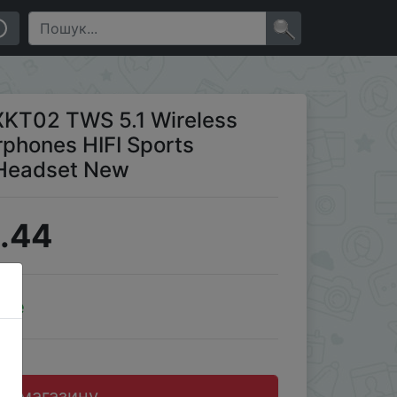
 Earbuds Noise Reduction Headset New
×
 XKT02 TWS 5.1 Wireless
phones HIFI Sports
 Headset New
.44
ale
до магазину