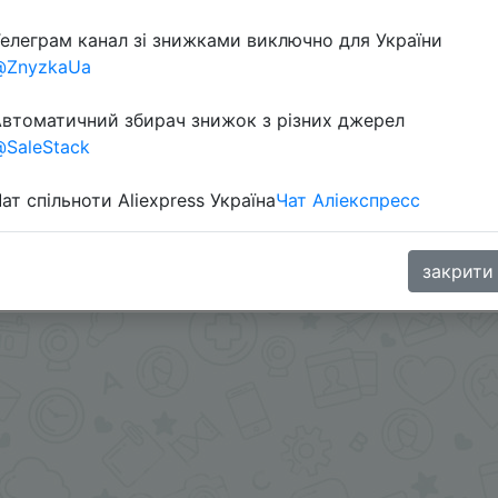
елеграм канал зі знижками виключно для України
@ZnyzkaUa
втоматичний збирач знижок з різних джерел
SaleStack
ат спільноти Aliexpress Україна
Чат Аліекспресс
ми - @Skidkovozik
.me/%2B8jHVizJO6XY3M2Qy
закрити