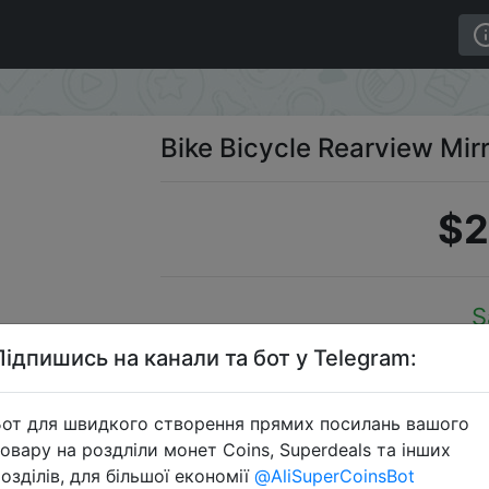
Bike Bicycle Rearview Mir
$2
S
Підпишись на канали та бот у Telegram:
от для швидкого створення прямих посилань вашого
Перейти 
овару на роздліли монет Coins, Superdeals та інших
озділів, для більшої економії
@AliSuperCoinsBot