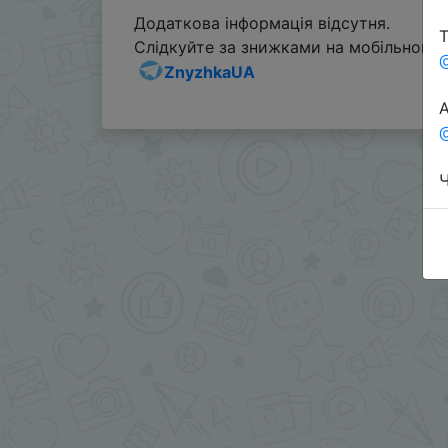
Додаткова інформація відсутня.
Т
Слідкуйте за знижками на мобільному, 
ZnyzhkaUA
А
@
Ч