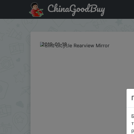
ChinaGoodBuy
Купити на розпродажі Bike Bicycle Rearview Mirror
2019-01-18
Б
т
р