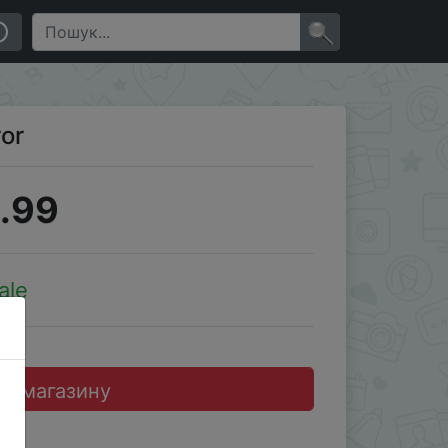
×
ror
.99
ale
до магазину