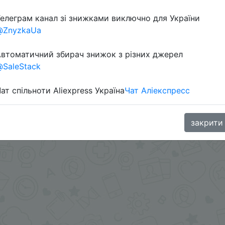
елеграм канал зі знижками виключно для України
в телеграм каналі:
@ZnyzkaUa
втоматичний збирач знижок з різних джерел
SaleStack
ат спільноти Aliexpress Україна
Чат Аліекспресс
закрити