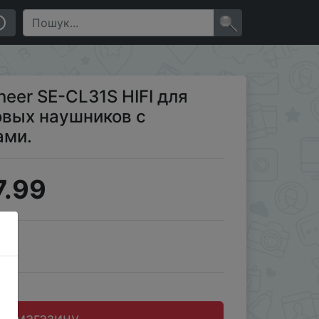
онными наушниками.
×
eer SE-CL31S HIFI для
овых наушников с
ами.
7.99
JD
до магазину