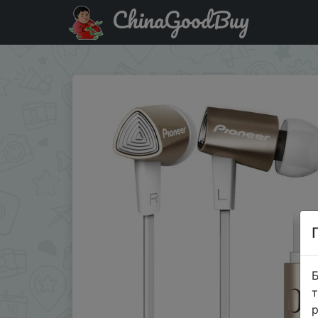
ChinaGoodBuy
Знижка на Наушники-вкладыши Pioneer SE-CL31S HIFI 
Б
т
р