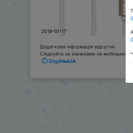
Т
2019-01-17
А
@
Додаткова інформація відсутня.
Ч
Слідкуйте за знижками на мобільному, 
ZnyzhkaUA