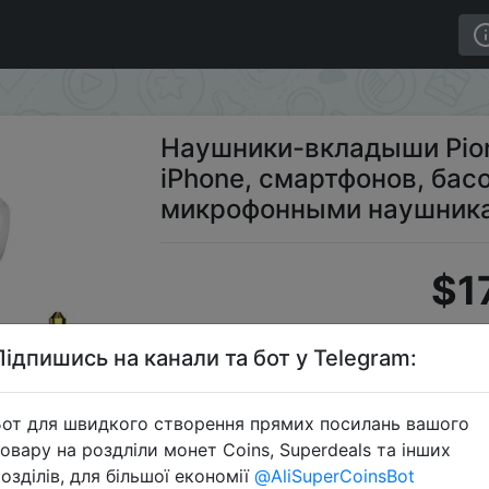
для iPhone, смартфонов, басовых наушников с микроф
Наушники-вкладыши Pion
iPhone, смартфонов, бас
микрофонными наушник
$1
Підпишись на канали та бот у Telegram:
от для швидкого створення прямих посилань вашого
овару на роздліли монет Coins, Superdeals та інших
озділів, для більшої економії
@AliSuperCoinsBot
Перейти 