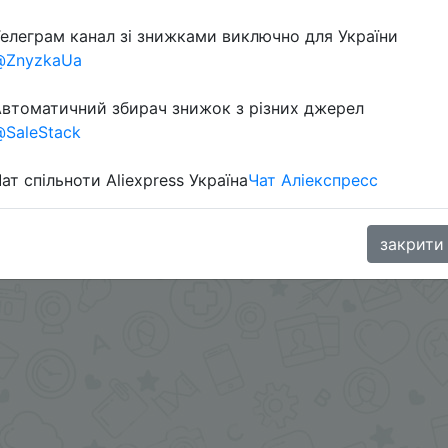
елеграм канал зі знижками виключно для України
@ZnyzkaUa
втоматичний збирач знижок з різних джерел
SaleStack
ат спільноти Aliexpress Україна
Чат Аліекспресс
в телеграм каналі:
закрити