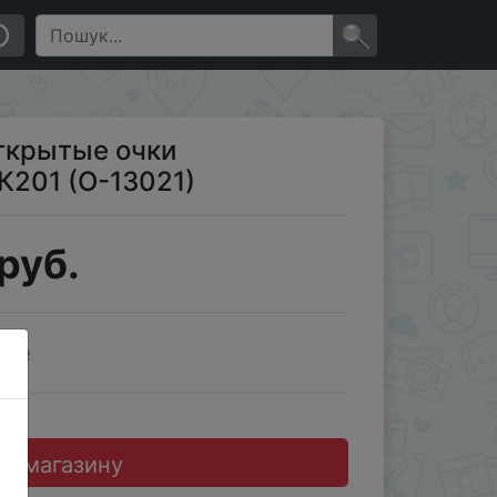
×
ткрытые очки
201 (О-13021)
руб.
ale
до магазину