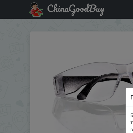
ChinaGoodBuy
Придбати по знижці Защитные прозрачные открытые о
Б
т
р