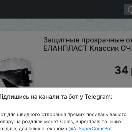
чки ЕЛАНПЛАСТ Классик ОЧК201 (О-13021)
Защитные прозрачные о
ЕЛАНПЛАСТ Классик ОЧК
34 
S
Підпишись на канали та бот у Telegram:
от для швидкого створення прямих посилань вашого
овару на роздліли монет Coins, Superdeals та інших
Перейти 
озділів, для більшої економії
@AliSuperCoinsBot