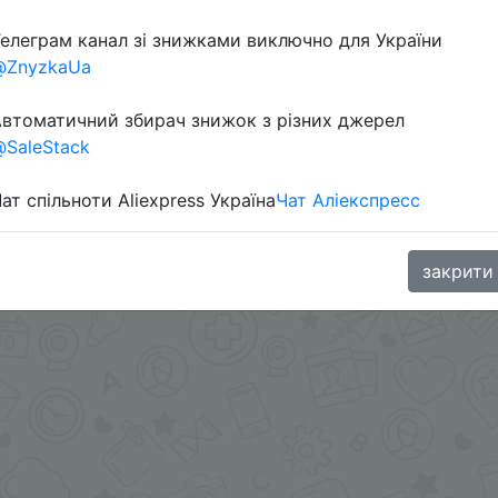
елеграм канал зі знижками виключно для України
@ZnyzkaUa
втоматичний збирач знижок з різних джерел
SaleStack
ми - @Skidkovozik
ат спільноти Aliexpress Україна
Чат Аліекспресс
.me/%2B8jHVizJO6XY3M2Qy
закрити