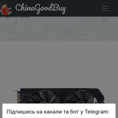
ChinaGoodBuy
Знижка на ELSA RX560XT 8GB 256Bit Graphics Cards For
RX 560 Series Cards GDDR5 Desk Computer Gaming
Graphics Card
×
Підпишись на канали та бот у Telegram: