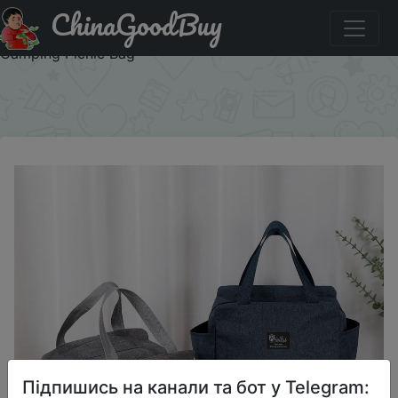
ChinaGoodBuy
Знижка на Large Capacity Cooler Bag Waterproof Oxford
Portable Zipper Thermal Lunch Bags Insulated Freezer Bag
Camping Picnic Bag
×
Підпишись на канали та бот у Telegram: