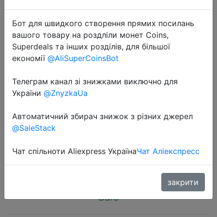
Бот для швидкого створення прямих посилань
вашого товару на роздліли монет Coins,
Superdeals та інших розділів, для більшої
економії
@AliSuperCoinsBot
2023-06-09
Large Capacity Cooler Bag
Телеграм канал зі знижками виключно для
Waterproof Oxford Portable Zipper
України
@ZnyzkaUa
Thermal Lunch Bags Insulated
Автоматичний збирач знижок з різних джерел
Freezer Bag Camping Picnic Bag
@SaleStack
Чат спільноти Aliexpress Україна
Чат Аліекспресс
$3.37
закрити
Sale