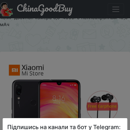
ChinaGoodBuy
Придбати по знижці Xiaomi Redmi Note 7 3 ГБ 32 ГБ
rom мобильный телефон Snapdragon S660 Octa Core
48MP двойная камера 6,3 "4000: 9 полноэкранный 19,5
мАч
×
Підпишись на канали та бот у Telegram: