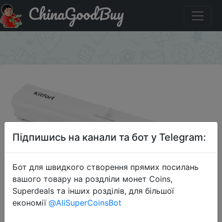
ChinaGoodBuy
Придбати по знижці 20KIT Вакуумный упаковщик
Kitfort KT-1506
×
Підпишись на канали та бот у Telegram:
Бот для швидкого створення прямих посилань
2023-06-04
вашого товару на роздліли монет Coins,
Вакуумный упаковщик Kitfort KT-
Superdeals та інших розділів, для більшої
1506
економії
@AliSuperCoinsBot