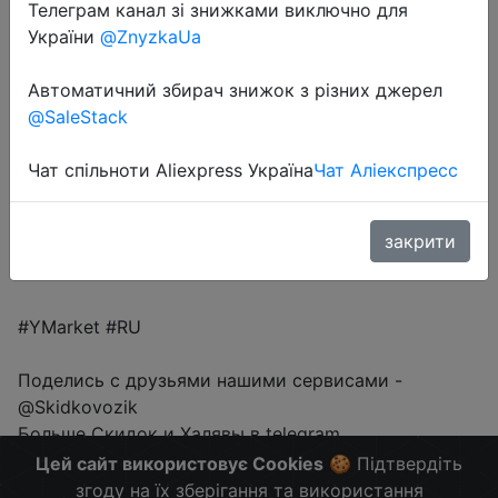
Телеграм канал зі знижками виключно для
1692 руб.
України
@ZnyzkaUa
Автоматичний збирач знижок з різних джерел
@SaleStack
Промокод:
"20KIT"
Чат спільноти Aliexpress Україна
Чат Аліекспресс
Перейти до магазину
закрити
#YMarket #RU
Поделись с друзьями нашими сервисами -
@Skidkovozik
Больше Скидок и Халявы в telegram
t.me/%2B8jHVizJO6XY3M2Qy
Цей сайт використовує Cookies
🍪 Підтвердіть
згоду на їх зберігання та використання