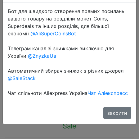
Бот для швидкого створення прямих посилань
вашого товару на роздліли монет Coins,
Superdeals та інших розділів, для більшої
економії
@AliSuperCoinsBot
2023-06-01
Телеграм канал зі знижками виключно для
NEW QCY T20 Bluetooth 5.3 TWS
України
@ZnyzkaUa
Wireless Earphones 68ms Low
Latency Earbuds 13mm Driver HIFI
Автоматичний збирач знижок з різних джерел
Headphones 4 Mics+ENC HD Call
@SaleStack
Чат спільноти Aliexpress Україна
Чат Аліекспресс
$15.86
закрити
Sale