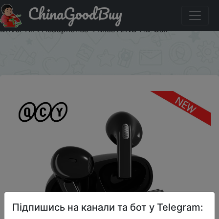
ChinaGoodBuy
Купити на розпродажі NEW QCY T20 Bluetooth 5.3 TWS
Wireless Earphones 68ms Low Latency Earbuds 13mm
Driver HIFI Headphones 4 Mics+ENC HD Call
×
Підпишись на канали та бот у Telegram: