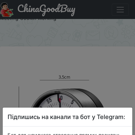
ChinaGoodBuy
Знижка на 1pc Visual Timer Mechanical Countdown
Timers Kitchen Classroom Baking Clock For Teaching
Meeting Cookin Working
×
Підпишись на канали та бот у Telegram:
Бот для швидкого створення прямих посилань