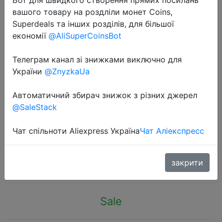
вашого товару на роздліли монет Coins,
Superdeals та інших розділів, для більшої
економії
@AliSuperCoinsBot
Телеграм канал зі знижками виключно для
2023-05-30
України
@ZnyzkaUa
1pc Visual Timer Mechanical
Countdown Timers Kitchen
Автоматичний збирач знижок з різних джерел
@SaleStack
Classroom Baking Clock For
Teaching Meeting Cookin Working
Чат спільноти Aliexpress Україна
Чат Аліекспресс
$4.47
закрити
Sale