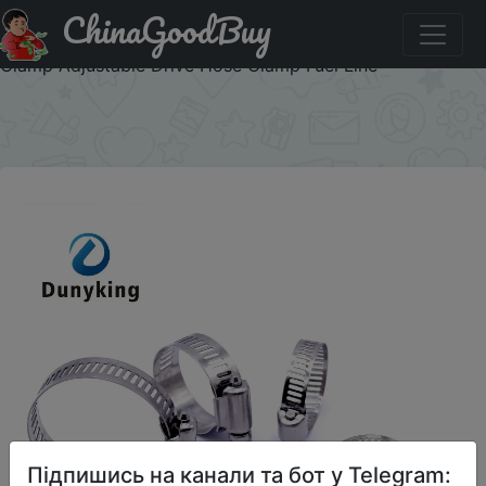
ChinaGoodBuy
Придбати по акціи 1pcs Hose Clamp Adjustable Drive
Hose Clamp Fuel Line Worm Size Clip Hoop 1pcs Hose
Clamp Adjustable Drive Hose Clamp Fuel Line
×
Підпишись на канали та бот у Telegram: