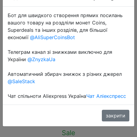
Бот для швидкого створення прямих посилань
вашого товару на роздліли монет Coins,
Superdeals та інших розділів, для більшої
економії
@AliSuperCoinsBot
2023-05-26
1pcs Hose Clamp Adjustable Drive
Телеграм канал зі знижками виключно для
Hose Clamp Fuel Line Worm Size
України
@ZnyzkaUa
Clip Hoop 1pcs Hose Clamp
Автоматичний збирач знижок з різних джерел
Adjustable Drive Hose Clamp Fuel
@SaleStack
Line
Чат спільноти Aliexpress Україна
Чат Аліекспресс
$0.1
закрити
Sale