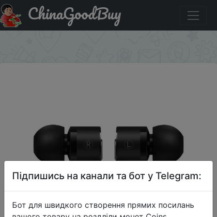
ChinaGoodBuy
Придбати по акціи Наушники OnePlus Tremella 2T Type-
C (черный обсидиановый).
×
Підпишись на канали та бот у Telegram:
Бот для швидкого створення прямих посилань
вашого товару на роздліли монет Coins,