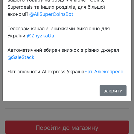
Superdeals та інших розділів, для більшої
економії
@AliSuperCoinsBot
Телеграм канал зі знижками виключно для
2019-01-13
України
@ZnyzkaUa
Наушники OnePlus Tremella 2T
Автоматичний збирач знижок з різних джерел
Type-C (черный обсидиановый).
@SaleStack
$13.99
Чат спільноти Aliexpress Україна
Чат Аліекспресс
закрити
JD
Перейти до магазину