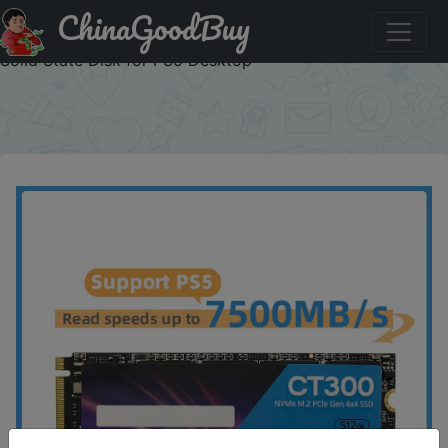
ChinaGoodBuy
Придбати по знижці CT300 SSD 1tb 2tb 4tb SSD M2
NVMe PCIe 4.0 X4 M.2 2280 NVMe SSD Drive Internal
Solid State Disk for PS5 Desktop
×