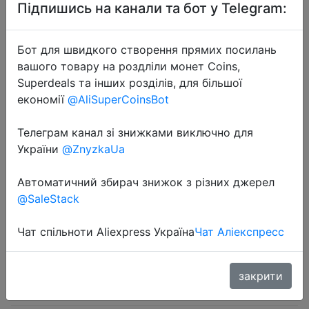
Підпишись на канали та бот у Telegram:
Бот для швидкого створення прямих посилань
вашого товару на роздліли монет Coins,
Superdeals та інших розділів, для більшої
2023-05-24
економії
@AliSuperCoinsBot
CT300 SSD 1tb 2tb 4tb SSD M2
NVMe PCIe 4.0 X4 M.2 2280 NVMe
Телеграм канал зі знижками виключно для
України
@ZnyzkaUa
SSD Drive Internal Solid State Disk
for PS5 Desktop
Автоматичний збирач знижок з різних джерел
@SaleStack
$31.19
Чат спільноти Aliexpress Україна
Чат Аліекспресс
закрити
Sale