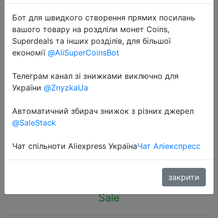
Бот для швидкого створення прямих посилань
вашого товару на роздліли монет Coins,
Superdeals та інших розділів, для більшої
економії
@AliSuperCoinsBot
2023-05-23
Телеграм канал зі знижками виключно для
Baseus USB HUB 4 in 1 USB C HUB
України
@ZnyzkaUa
USB Type C to Multi USB 3.0
Adapter for MacBook Pro Air
Автоматичний збирач знижок з різних джерел
Huawei Mate 30 USB-C 3.0 Splitter
@SaleStack
Чат спільноти Aliexpress Україна
Чат Аліекспресс
$4.42
закрити
Sale