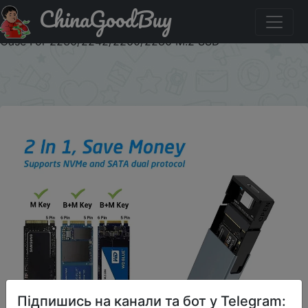
ChinaGoodBuy
Придбати Dual Protocol M.2 NVMe SSD Case 10Gbps
USB3.1 Gen2 NVMe Enclosure,M2 SATA NGFF 5Gbps SSD
Case For 2230/2242/2260/2280 M.2 SSD
×
Підпишись на канали та бот у Telegram: