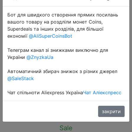
Бот для швидкого створення прямих посилань
вашого товару на роздліли монет Coins,
Superdeals та інших розділів, для більшої
економії
@AliSuperCoinsBot
2023-05-23
Dual Protocol M.2 NVMe SSD Case
Телеграм канал зі знижками виключно для
10Gbps USB3.1 Gen2 NVMe
України
@ZnyzkaUa
Enclosure,M2 SATA NGFF 5Gbps
Автоматичний збирач знижок з різних джерел
SSD Case For
@SaleStack
2230/2242/2260/2280 M.2 SSD
Чат спільноти Aliexpress Україна
Чат Аліекспресс
$6.47
закрити
Sale