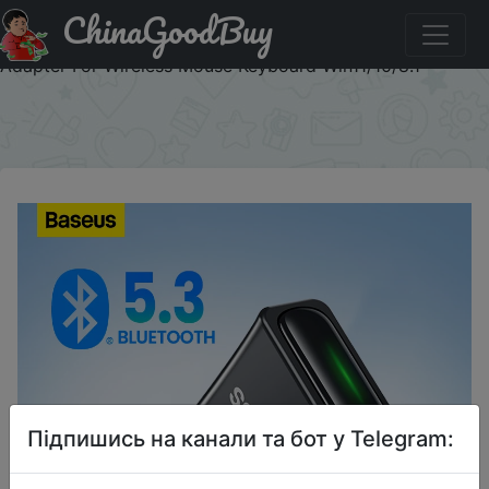
ChinaGoodBuy
Купити по знижці RUBA0734 Baseus USB Bluetooth 5.3
Adapter PC USB Transmitter Receiver Dongle Wireless
Adapter For Wireless Mouse Keyboard Win11/10/8.1
×
Підпишись на канали та бот у Telegram: