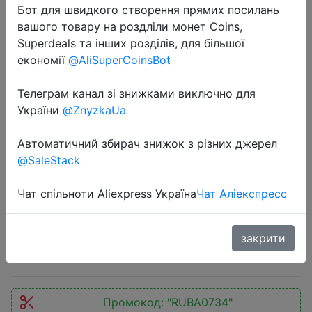
Бот для швидкого створення прямих посилань
вашого товару на роздліли монет Coins,
Superdeals та інших розділів, для більшої
економії
@AliSuperCoinsBot
Телеграм канал зі знижками виключно для
2023-05-18
України
@ZnyzkaUa
Baseus USB Bluetooth 5.3 Adapter
PC USB Transmitter Receiver
Автоматичний збирач знижок з різних джерел
Dongle Wireless Adapter For
@SaleStack
Wireless Mouse Keyboard
Win11/10/8.1
Чат спільноти Aliexpress Україна
Чат Аліекспресс
закрити
335 руб.
Промокод:
"RUBA0734"