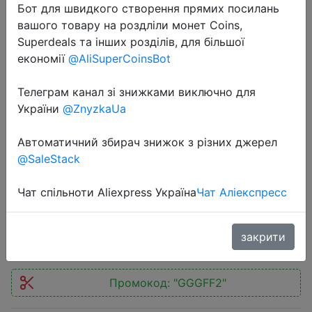
Бот для швидкого створення прямих посилань
вашого товару на роздліли монет Coins,
Superdeals та інших розділів, для більшої
економії
@AliSuperCoinsBot
Телеграм канал зі знижками виключно для
2023-05-17
України
@ZnyzkaUa
ORICO 100W PD USB C Cable 5A
Fast Charging Cord Type C Nylon
Автоматичний збирач знижок з різних джерел
Braid for MacBook Pro iPad Pro Air
@SaleStack
Samsung Galaxy Laptop Phone
Чат спільноти Aliexpress Україна
Чат Аліекспресс
$2.63
закрити
Промокод:
"GGGFF2"