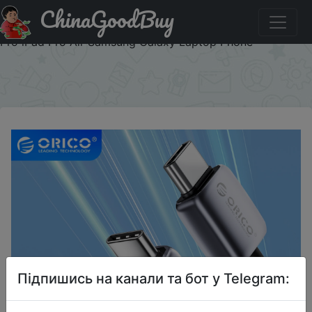
ChinaGoodBuy
Купити по знижці GGGFF2 ORICO 100W PD USB C Cable
5A Fast Charging Cord Type C Nylon Braid for MacBook
Pro iPad Pro Air Samsung Galaxy Laptop Phone
×
Підпишись на канали та бот у Telegram: