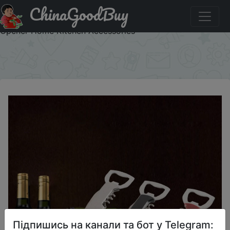
ChinaGoodBuy
Придбати Multifunctional Bottle Opener Stainless Steel
Wine Opener Keychain Bottle Opener Jar Beer Bottle
Opener Home Kitchen Accessories
×
Підпишись на канали та бот у Telegram: