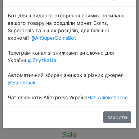
Бот для швидкого створення прямих посилань
вашого товару на роздліли монет Coins,
Superdeals та інших розділів, для більшої
економії
@AliSuperCoinsBot
2023-05-15
Multifunctional Bottle Opener
Телеграм канал зі знижками виключно для
Stainless Steel Wine Opener
України
@ZnyzkaUa
Keychain Bottle Opener Jar Beer
Автоматичний збирач знижок з різних джерел
Bottle Opener Home Kitchen
@SaleStack
Accessories
Чат спільноти Aliexpress Україна
Чат Аліекспресс
$0.84
закрити
Sale