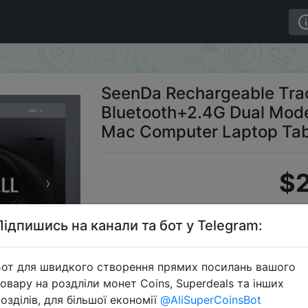
e Bluetooth+2.4G Dual Mode Wireless Mouse for PC Mac 
SeenDa Rechargeable Tra
Bluetooth+2.4G Dual Mode
Mac Computer Laptop Ta
$2
Підпишись на канали та бот у Telegram:
S
от для швидкого створення прямих посилань вашого
овару на роздліли монет Coins, Superdeals та інших
озділів, для більшої економії
@AliSuperCoinsBot
Перейти 