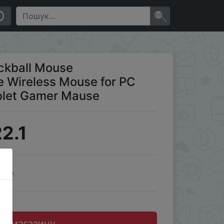
Computer Laptop Tablet Gamer Mause
×
ckball Mouse
 Wireless Mouse for PC
blet Gamer Mause
2.1
ale
до магазину