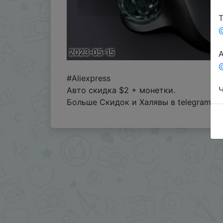
Т
2023-05-15
А
@
#Aliexpress
Ч
Авто скидка $2 + монетки.
Больше Скидок и Халявы в telegram
t