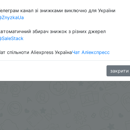
елеграм канал зі знижками виключно для України
@ZnyzkaUa
втоматичний збирач знижок з різних джерел
SaleStack
ат спільноти Aliexpress Україна
Чат Аліекспресс
.me/%2B8jHVizJO6XY3M2Qy
закрити