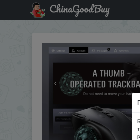
ChinaGoodBuy
Придбати по акціи SeenDa Rechargeable Trackball Mous
Б
т
р