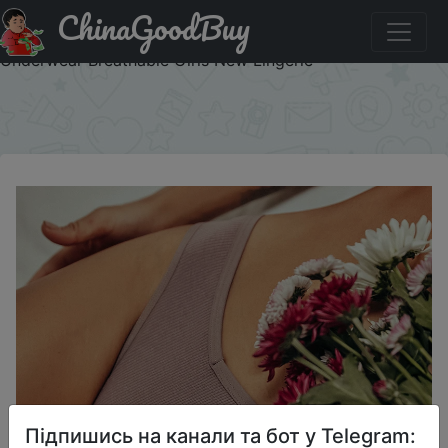
ChinaGoodBuy
Знижка на Sexy V Waist Cotton Panties for Women
Female Brazil Underpants Ladies Low Rise Briefs
Underwear Breathable Girls New Lingerie
×
Підпишись на канали та бот у Telegram: