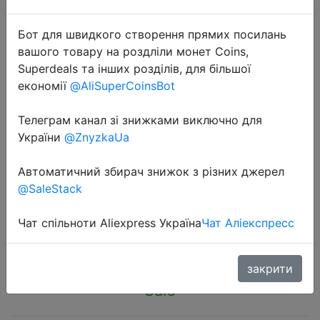
Бот для швидкого створення прямих посилань
вашого товару на роздліли монет Coins,
Superdeals та інших розділів, для більшої
економії
@AliSuperCoinsBot
2023-05-09
Sexy V Waist Cotton Panties for
Телеграм канал зі знижками виключно для
Women Female Brazil Underpants
України
@ZnyzkaUa
Ladies Low Rise Briefs Underwear
Автоматичний збирач знижок з різних джерел
Breathable Girls New Lingerie
@SaleStack
Чат спільноти Aliexpress Україна
Чат Аліекспресс
$0.89
закрити
Sale