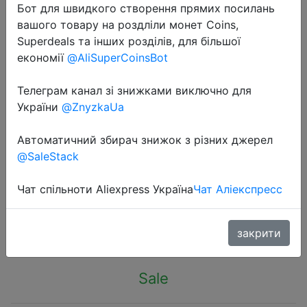
Бот для швидкого створення прямих посилань
вашого товару на роздліли монет Coins,
Superdeals та інших розділів, для більшої
економії
@AliSuperCoinsBot
Телеграм канал зі знижками виключно для
2023-05-06
України
@ZnyzkaUa
HOT Cycling Anti-slip Anti-sweat
Men Women Half Finger Gloves
Автоматичний збирач знижок з різних джерел
Breathable Anti-shock Sports
@SaleStack
Gloves Bike Bicycle Glove
Чат спільноти Aliexpress Україна
Чат Аліекспресс
$1.84
закрити
Sale