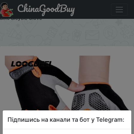
ChinaGoodBuy
Придбати HOT Cycling Anti-slip Anti-sweat Men Women
Half Finger Gloves Breathable Anti-shock Sports Gloves
Bike Bicycle Glove
×
Підпишись на канали та бот у Telegram: