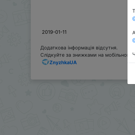
Т
2019-01-11
А
@
Додаткова інформація відсутня.
Ч
Слідкуйте за знижками на мобільному, 
ZnyzhkaUA