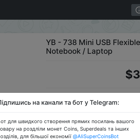
oling Fan for Notebook / Laptop
YB - 738 Mini USB Flexibl
Notebook / Laptop
$3
Промо
Підпишись на канали та бот у Telegram:
от для швидкого створення прямих посилань вашого
овару на роздліли монет Coins, Superdeals та інших
Перейти 
озділів, для більшої економії
@AliSuperCoinsBot