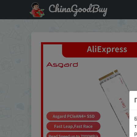
ChinaGoodBuy
Купити по знижці BVBULMA8JGST Asgard M.2 SSD NVME PC
Б
т
р