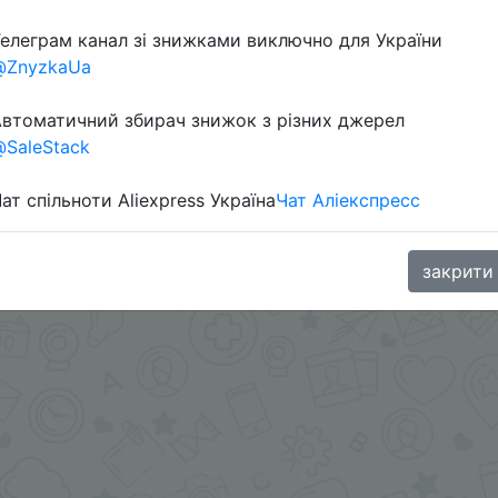
елеграм канал зі знижками виключно для України
@ZnyzkaUa
втоматичний збирач знижок з різних джерел
SaleStack
ат спільноти Aliexpress Україна
Чат Аліекспресс
.me/%2B8jHVizJO6XY3M2Qy
закрити