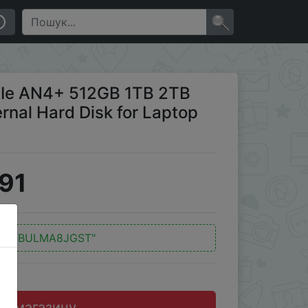
 Hard Disk for Laptop Cache
×
Ie AN4+ 512GB 1TB 2TB
ernal Hard Disk for Laptop
91
"BVBULMA8JGST"
до магазину