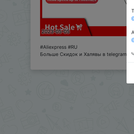
Т
2023-05-05
А
@
#Aliexpress #RU
Ч
Больше Скидок и Халявы в telegram
t