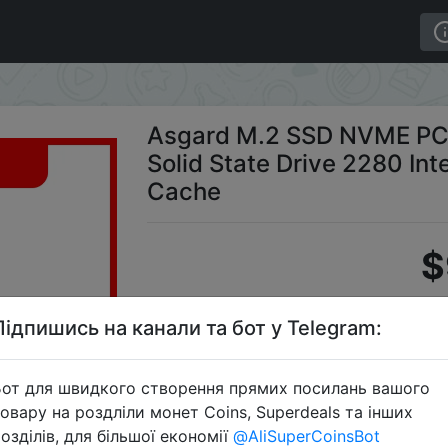
Ie AN4+ 512GB 1TB 2TB Solid State Drive 2280 Internal
Asgard M.2 SSD NVME PC
Solid State Drive 2280 Int
Cache
$
Підпишись на канали та бот у Telegram:
Промокод:
от для швидкого створення прямих посилань вашого
овару на роздліли монет Coins, Superdeals та інших
озділів, для більшої економії
@AliSuperCoinsBot
Перейти 