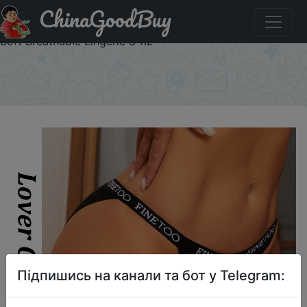
ChinaGoodBuy
Знижка на Finetoo 1PCS Cotton Panties for Women Sexy
Letter Low Waist Briefs Waffle Elastic Female Underwear
Soft Breathable Lingerie S-XL
×
Підпишись на канали та бот у Telegram: