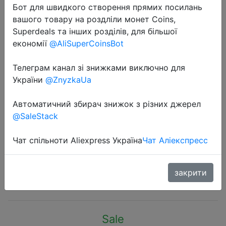
Бот для швидкого створення прямих посилань
вашого товару на роздліли монет Coins,
Superdeals та інших розділів, для більшої
економії
@AliSuperCoinsBot
Телеграм канал зі знижками виключно для
2023-05-02
України
@ZnyzkaUa
Finetoo 1PCS Cotton Panties for
Women Sexy Letter Low Waist
Автоматичний збирач знижок з різних джерел
Briefs Waffle Elastic Female
@SaleStack
Underwear Soft Breathable Lingerie
S-XL
Чат спільноти Aliexpress Україна
Чат Аліекспресс
закрити
$0.6
Sale