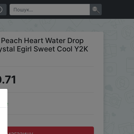
ool Y2K Clavicle Chain Wholesale
×
 Peach Heart Water Drop
stal Egirl Sweet Cool Y2K
.71
ale
до магазину