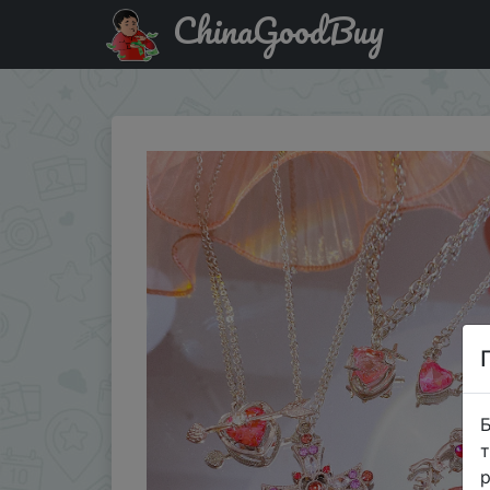
ChinaGoodBuy
Придбати по знижці Necklace Jewelry Fashion Peach Heart
Б
т
р