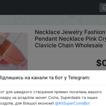
 Water Drop Pendant Necklace Pink Crystal Egirl Sweet C
Necklace Jewelry Fashion
Pendant Necklace Pink Cry
Clavicle Chain Wholesale
$0
Підпишись на канали та бот у Telegram:
S
от для швидкого створення прямих посилань вашого
овару на роздліли монет Coins, Superdeals та інших
озділів, для більшої економії
@AliSuperCoinsBot
Перейти 