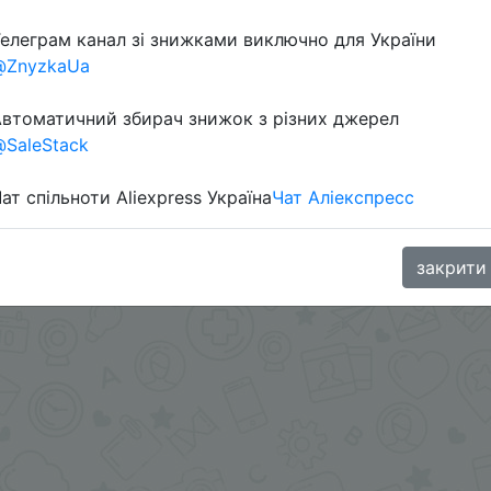
елеграм канал зі знижками виключно для України
@ZnyzkaUa
втоматичний збирач знижок з різних джерел
SaleStack
ат спільноти Aliexpress Україна
Чат Аліекспресс
.me/%2B8jHVizJO6XY3M2Qy
закрити