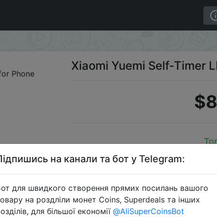
ght for Phone
Xiaomi Yuemi Self-Timer LE
$8
To
Підпишись на канали та бот у Telegram:
от для швидкого створення прямих посилань вашого
Перейти 
овару на роздліли монет Coins, Superdeals та інших
озділів, для більшої економії
@AliSuperCoinsBot