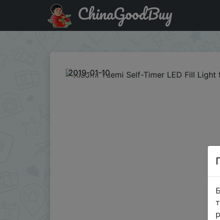
ChinaGoodBuy
Купити на розпродажі Xiaomi Yuemi Self-Timer LED Fill Li
2019-01-10
Б
т
р