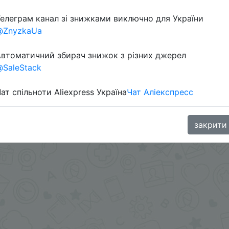
елеграм канал зі знижками виключно для України
в телеграм каналі:
@ZnyzkaUa
втоматичний збирач знижок з різних джерел
SaleStack
ат спільноти Aliexpress Україна
Чат Аліекспресс
закрити