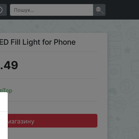
×
D Fill Light for Phone
.49
mTop
до магазину