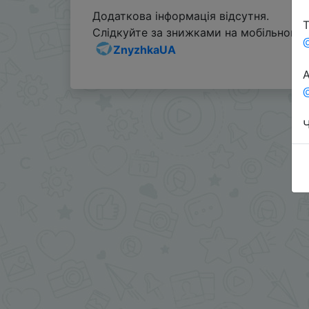
Додаткова інформація відсутня.
Т
Слідкуйте за знижками на мобільному, 
ZnyzhkaUA
А
@
Ч