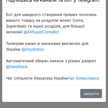
Бот для швидкого створення прямих посилань
вашого товару на роздліли монет Coins,
Superdeals та інших розділів, для більшої
економії
@AliSuperCoinsBot
2023-04-30
Kapvoe Cycling Sunglasses
Телеграм канал зі знижками виключно для
Polarized Men Women Cycling
України
@ZnyzkaUa
Glasses Road Mountain Bike Bicycle
Goggles Sports Eyewear Fishing
Автоматичний збирач знижок з різних джерел
@SaleStack
$4.28
Чат спільноти Aliexpress Україна
Чат Аліекспресс
закрити
Sale