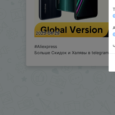
Т
А
2023-04-29
@
Ч
#Aliexpress
Больше Скидок и Халявы в telegram
t