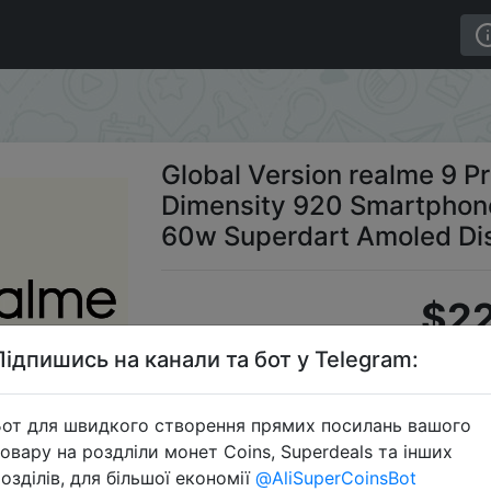
lme 9 Pro Plus 5G Mobile Phone Dimensity 920 Smartph
Global Version realme 9 P
Dimensity 920 Smartphon
60w Superdart Amoled Di
$22
Підпишись на канали та бот у Telegram:
Промоко
от для швидкого створення прямих посилань вашого
овару на роздліли монет Coins, Superdeals та інших
озділів, для більшої економії
@AliSuperCoinsBot