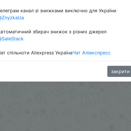
Перейти 
елеграм канал зі знижками виключно для України
@ZnyzkaUa
втоматичний збирач знижок з різних джерел
SaleStack
ат спільноти Aliexpress Україна
Чат Аліекспресс
.me/%2B8jHVizJO6XY3M2Qy
закрити