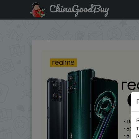
ChinaGoodBuy
Паридбати з промокодом 9PROPLUS20 Global Version rea
Display
Б
т
р