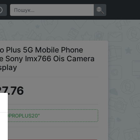
one Sony Imx766 Ois Camera 60w Superdart Amoled
×
ro Plus 5G Mobile Phone
e Sony Imx766 Ois Camera
splay
7.76
д:
"9PROPLUS20"