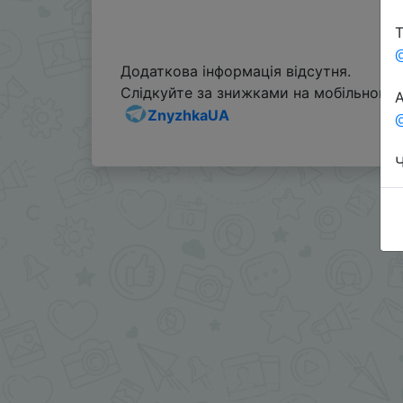
Т
Додаткова інформація відсутня.
Слідкуйте за знижками на мобільному, 
А
ZnyzhkaUA
@
Ч