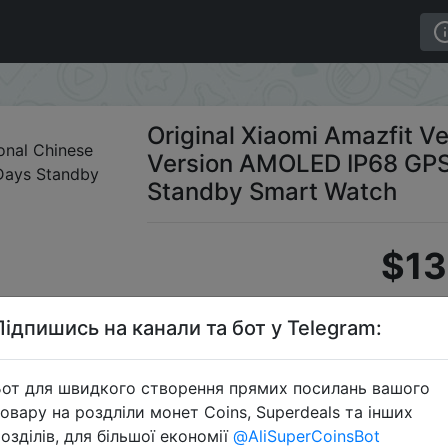
erge International Chinese Version AMOLED IP68 GPS+GL
Original Xiaomi Amazfit Ve
Version AMOLED IP68 G
Standby Smart Watch
$13
Підпишись на канали та бот у Telegram:
Промо
от для швидкого створення прямих посилань вашого
овару на роздліли монет Coins, Superdeals та інших
озділів, для більшої економії
@AliSuperCoinsBot
Перейти 