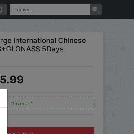
ONASS 5Days Standby Smart Watch
×
rge International Chinese
PS+GLONASS 5Days
5.99
код:
"35verge"
до магазину