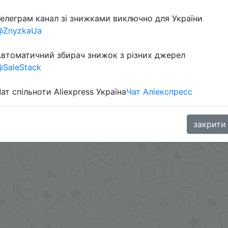
елеграм канал зі знижками виключно для України
@ZnyzkaUa
в телеграм каналі:
втоматичний збирач знижок з різних джерел
SaleStack
ат спільноти Aliexpress Україна
Чат Аліекспресс
закрити