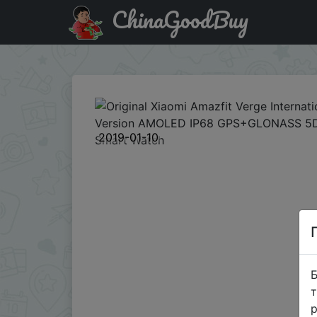
ChinaGoodBuy
Промокод на знижку 35verge Original Xiaomi Amazfit V
2019-01-10
Б
т
р