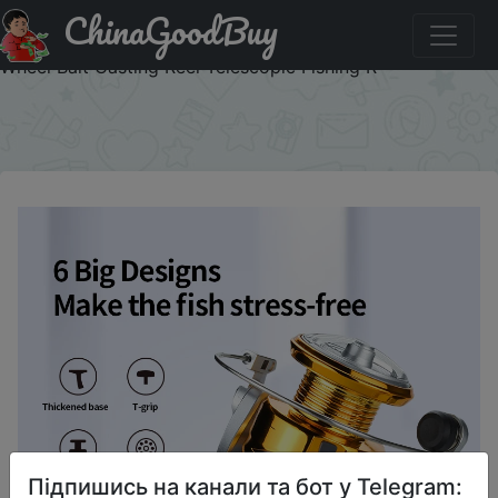
ChinaGoodBuy
Купити на розпродажі Fishing Reel Metal Movement
Spinning Reel Special Price Electroplating Head Fishing
Wheel Bait Casting Reel Telescopic Fishing R
×
Підпишись на канали та бот у Telegram: