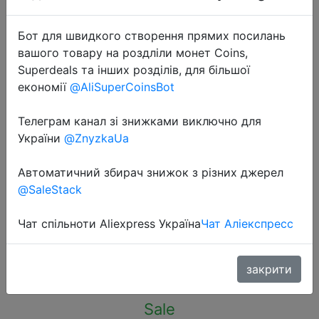
Бот для швидкого створення прямих посилань
вашого товару на роздліли монет Coins,
Superdeals та інших розділів, для більшої
економії
@AliSuperCoinsBot
2023-04-21
Fishing Reel Metal Movement
Телеграм канал зі знижками виключно для
Spinning Reel Special Price
України
@ZnyzkaUa
Electroplating Head Fishing Wheel
Автоматичний збирач знижок з різних джерел
Bait Casting Reel Telescopic Fishing
@SaleStack
R
Чат спільноти Aliexpress Україна
Чат Аліекспресс
$4.24
закрити
Sale