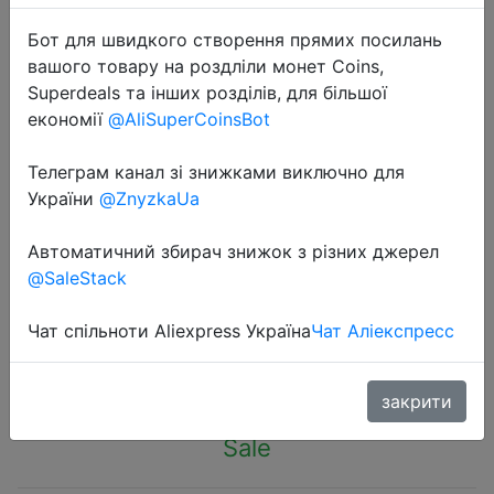
Бот для швидкого створення прямих посилань
вашого товару на роздліли монет Coins,
Superdeals та інших розділів, для більшої
економії
@AliSuperCoinsBot
2023-04-19
Телеграм канал зі знижками виключно для
Xiaomi Mi Band 8 Smart Bracelet 7
України
@ZnyzkaUa
Color AMOLED Screen Miband 8
Blood Oxygen Fitness Traker
Автоматичний збирач знижок з різних джерел
Bluetooth Waterproof Smart Band 8
@SaleStack
Чат спільноти Aliexpress Україна
Чат Аліекспресс
$37.89
закрити
Sale