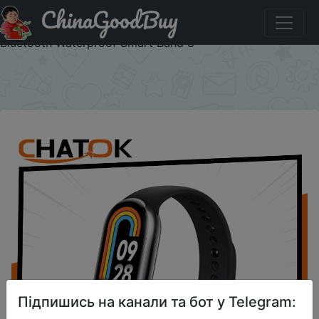
ChinaGoodBuy
Акція на Xiaomi Mi Band 8 Smart Bracelet 7 Color
AMOLED Screen Miband 8 Blood Oxygen Fitness Traker
Bluetooth Waterproof Smart Band 8
×
Підпишись на канали та бот у Telegram: