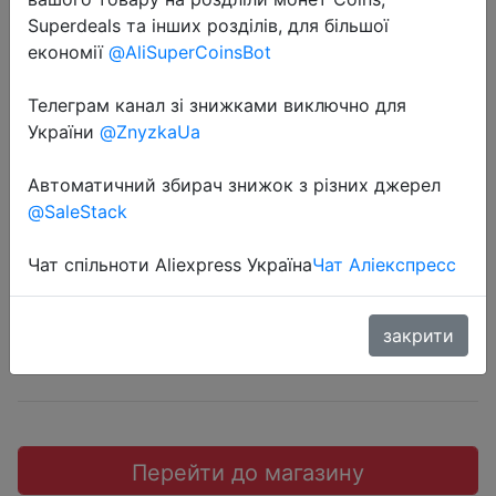
Superdeals та інших розділів, для більшої
економії
@AliSuperCoinsBot
Телеграм канал зі знижками виключно для
2019-01-08
України
@ZnyzkaUa
Lenovo DP-20 наушники-пульт
Автоматичний збирач знижок з різних джерел
дистанционного управления.
@SaleStack
$3.99
Чат спільноти Aliexpress Україна
Чат Аліекспресс
закрити
JD
Перейти до магазину