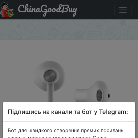
ChinaGoodBuy
Знижка на Lenovo DP-20 наушники-пульт
дистанционного управления.
×
Підпишись на канали та бот у Telegram:
Бот для швидкого створення прямих посилань
вашого товару на роздліли монет Coins,